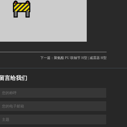
下一篇：
聚氨酯 PU 联轴节 H型 | 减震器 H型
留言给我们