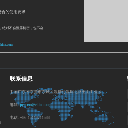
场合的使用要求
许，绝对不会泄露机密，也不会
hina.com
联系信息
中国广东省东莞市东城区温塘村温周北路王山工业区
邮箱:
pepson@china.com
电话: +86-15118211588
我