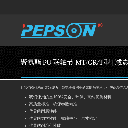
聚氨酯 PU 联轴节 MT/GR/T型 | 减
1. 我们有优秀的定制能力，能完全根据您的蓝图与要求，供应此类产品
我们使用的是100%安全、环保、高纯优质材料
高质量标准，确保参数精准
优异的耐磨性能
优异的力学性能，收缩率小，尺寸稳定
优异的耐溶剂性能