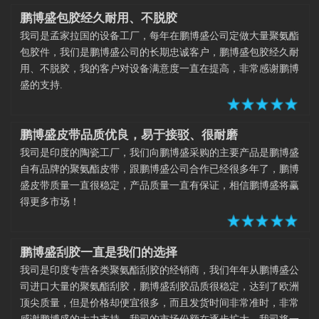
鹏博盛包胶经久耐用、不脱胶
我司是孟家拉国的设备工厂，每年在鹏博盛公司定做大量聚氨酯
包胶件，我们是鹏博盛公司的长期忠诚客户，鹏博盛包胶经久耐
用、不脱胶，我的客户对设备满意度一直在提高，非常感谢鹏博
盛的支持.
鹏博盛皮带品质优良，易于接驳、很耐磨
我司是印度的陶瓷工厂，我们向鹏博盛采购的主要产品是鹏博盛
自有品牌的聚氨酯皮带，跟鹏博盛公司合作已经很多年了，鹏博
盛皮带质量一直很稳定，产品质量一直有保证，相信鹏博盛将赢
得更多市场！
鹏博盛刮胶一直是我们的选择
我司是印度专营各类聚氨酯刮胶的经销商，我们年年从鹏博盛公
司进口大量的聚氨酯刮胶，鹏博盛刮胶品质很稳定，达到了欧洲
顶尖质量，但是价格却便宜很多，而且发货时间非常准时，非常