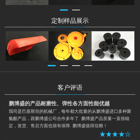
定制样品展示
客户评语
鹏博盛的产品耐磨性、弹性各方面性能优越
我司是巴基斯坦的机械厂，每年都大批量的从鹏博盛进口多种聚
氨酯产品，跟鹏博盛公司合作多年了. 鹏博盛产品质量一直很稳
定，发货、售后方面也很有保障. 鹏博盛值得信赖！