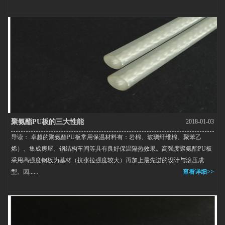
聚氨酯PU板的三大性能
2018-01-03
导读： 卓越的聚氨酯PU板常用保温材料有：岩棉、玻璃纤维棉、聚苯乙
烯）、集成房屋、钢结构车间等具有良好保温隔热效果。高强度聚氨酯PU板
采用高强度钢板为基材（抗张拉强度较大）再加上最先进的设计与滚压成
型。因......
查看详细>>