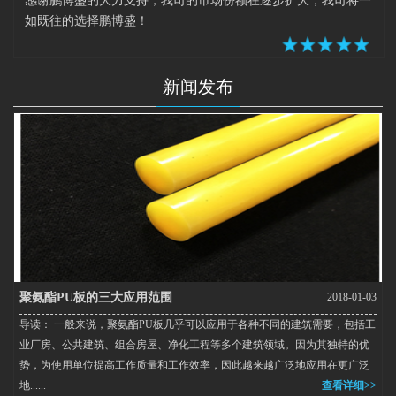
感谢鹏博盛的大力支持，我司的市场份额在逐步扩大，我司将一
如既往的选择鹏博盛！
新闻发布
聚氨酯PU板的三大应用范围
2018-01-03
导读： 一般来说，聚氨酯PU板几乎可以应用于各种不同的建筑需要，包括工
业厂房、公共建筑、组合房屋、净化工程等多个建筑领域。因为其独特的优
势，为使用单位提高工作质量和工作效率，因此越来越广泛地应用在更广泛
地......
查看详细>>