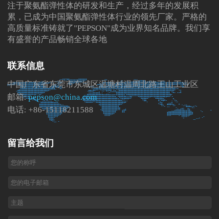
注于聚氨酯弹性体的研发和生产，经过多年的发展积
累，已成为中国聚氨酯弹性体行业的领先厂家。严格的
高质量标准铸就了"PEPSON"成为业界知名品牌。我们享
有盛誉的产品畅销全球各地
联系信息
中国广东省东莞市东城区温塘村温周北路王山工业区
邮箱:
pepson@china.com
电话: +86-15118211588
留言给我们