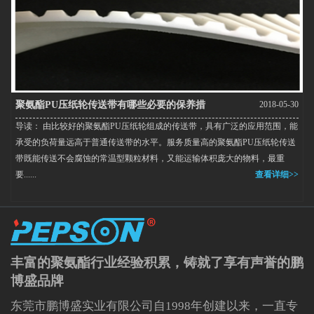
聚氨酯PU压纸轮传送带有哪些必要的保养措
2018-05-30
导读： 由比较好的聚氨酯PU压纸轮组成的传送带，具有广泛的应用范围，能
施？
承受的负荷量远高于普通传送带的水平。服务质量高的聚氨酯PU压纸轮传送
带既能传送不会腐蚀的常温型颗粒材料，又能运输体积庞大的物料，最重
要......
查看详细>>
丰富的聚氨酯行业经验积累，铸就了享有声誉的鹏
博盛品牌
东莞市鹏博盛实业有限公司自1998年创建以来，一直专