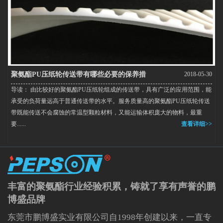
聚氨酯PU压纸轮传送带有哪些必要的保养措
2018-05-30
导读： 由比较好的聚氨酯PU压纸轮组成的传送带，具有广泛的应用范围，能
施？
承受的负荷量远高于普通传送带的水平。服务质量高的聚氨酯PU压纸轮传送
带既能传送不会腐蚀的常温型颗粒材料，又能运输体积庞大的物料，最重
要......
查看详细>>
丰富的聚氨酯行业经验积累，铸就了享有声誉的鹏
博盛品牌
东莞市鹏博盛实业有限公司自1998年创建以来，一直专