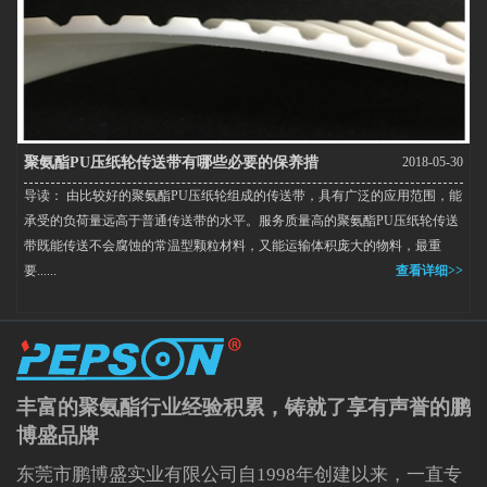
聚氨酯PU压纸轮传送带有哪些必要的保养措
2018-05-30
导读： 由比较好的聚氨酯PU压纸轮组成的传送带，具有广泛的应用范围，能
施？
承受的负荷量远高于普通传送带的水平。服务质量高的聚氨酯PU压纸轮传送
带既能传送不会腐蚀的常温型颗粒材料，又能运输体积庞大的物料，最重
要......
查看详细>>
丰富的聚氨酯行业经验积累，铸就了享有声誉的鹏
博盛品牌
东莞市鹏博盛实业有限公司自1998年创建以来，一直专