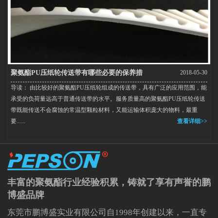
聚氨酯PU压纸轮传送带有哪些必要的保养措
2018-05-30
导读： 由比较好的聚氨酯PU压纸轮组成的传送带，具有广泛的应用范围，能
施？
承受的负荷量远高于普通传送带的水平。服务质量高的聚氨酯PU压纸轮传送
带既能传送不会腐蚀的常温型颗粒材料，又能运输体积庞大的物料，最重
要......
查看详细>>
丰富的聚氨酯行业经验积累，铸就了享有声誉的鹏
博盛品牌
东莞市鹏博盛实业有限公司自1998年创建以来，一直专