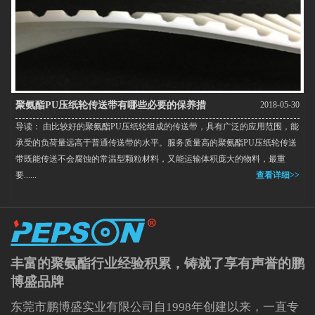
聚氨酯PU压纸轮传送带有哪些必要的保养措
2018-05-30
导读： 由比较好的聚氨酯PU压纸轮组成的传送带，具有广泛的应用范围，能
施？
承受的负荷量远高于普通传送带的水平。服务质量高的聚氨酯PU压纸轮传送
带既能传送不会腐蚀的常温型颗粒材料，又能运输体积庞大的物料，最重
要......
查看详细>>
丰富的聚氨酯行业经验积累，铸就了享有声誉的鹏
博盛品牌
东莞市鹏博盛实业有限公司自1998年创建以来，一直专