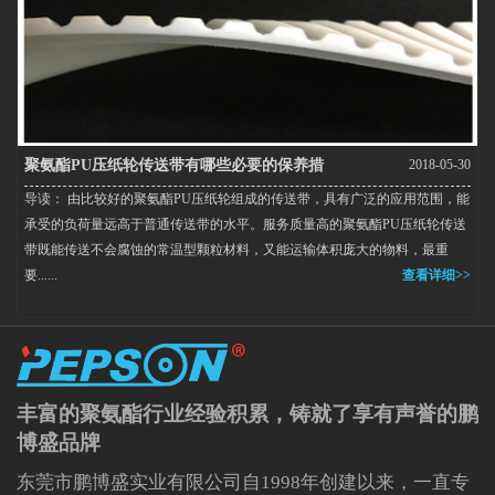
聚氨酯PU压纸轮传送带有哪些必要的保养措
2018-05-30
导读： 由比较好的聚氨酯PU压纸轮组成的传送带，具有广泛的应用范围，能
施？
承受的负荷量远高于普通传送带的水平。服务质量高的聚氨酯PU压纸轮传送
带既能传送不会腐蚀的常温型颗粒材料，又能运输体积庞大的物料，最重
要......
查看详细>>
丰富的聚氨酯行业经验积累，铸就了享有声誉的鹏
博盛品牌
东莞市鹏博盛实业有限公司自1998年创建以来，一直专